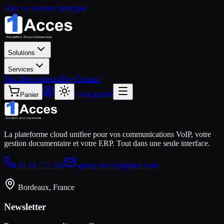
Aller au contenu principal
Solutions
Services
Tarifs
Revendeurs
Blog
Contact
Essai gratuit
Panier
La plateforme cloud unifiee pour vos communications VoIP, votre
gestion documentaire et votre ERP. Tout dans une seule interface.
05 18 222 200
group1acces@gmail.com
Bordeaux, France
Newsletter