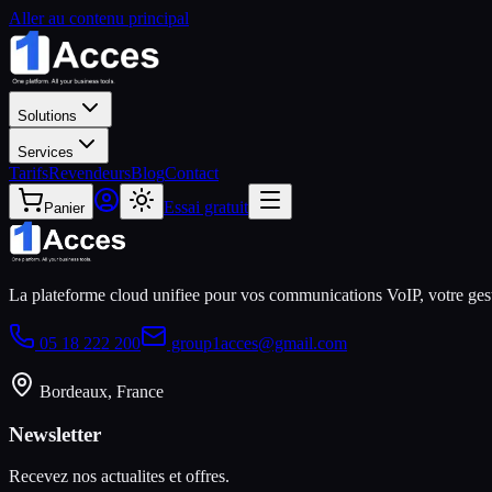
Aller au contenu principal
Solutions
Services
Tarifs
Revendeurs
Blog
Contact
Essai gratuit
Panier
La plateforme cloud unifiee pour vos communications VoIP, votre gest
05 18 222 200
group1acces@gmail.com
Bordeaux, France
Newsletter
Recevez nos actualites et offres.