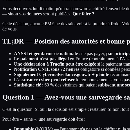
Vous découvrez lundi matin qu'un ransomware a chiffré l'ensemble de
— sinon vos données seront publiées.
Que faire ?
Cette décision, aucune PME ne devrait avoir à la prendre à froid. Voici 
de vous.
TL;DR — Position des autorités et bonne 
ANSSI et gendarmerie nationale
: ne pas payer,
par princip
Le paiement n'est pas illégal
en France (contrairement à l'Aust
Une déclaration à Tracfin peut être exigée
si le paiement tran
Notification CNIL sous 72 heures
obligatoire si données per
Signalement Cybermalveillance.gouv.fr + plainte
recommandé
L'assurance cyber peut refuser
le remboursement si vous paye
Statistique clé
: 60 % des victimes qui paient
subissent une s
Question 1 — Avez-vous une sauvegarde sain
C'est
la
question. Si oui, la décision est simple : restaurer. Si non, tou
Pour être « saine », une sauvegarde doit être :
Immuable
(WORM) — l'attaquant n'a pas pu la chiffrer ni la 