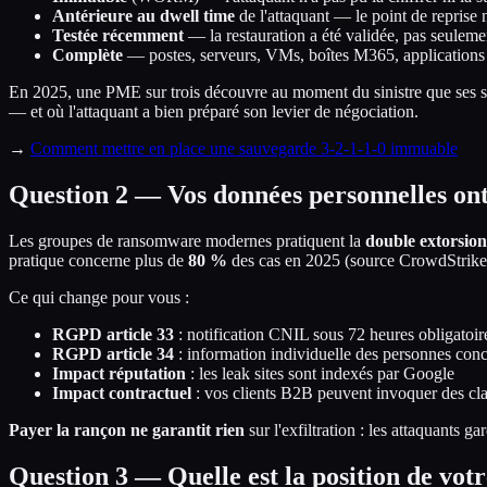
Antérieure au dwell time
de l'attaquant — le point de reprise 
Testée récemment
— la restauration a été validée, pas seuleme
Complète
— postes, serveurs, VMs, boîtes M365, applications 
En 2025, une PME sur trois découvre au moment du sinistre que ses s
— et où l'attaquant a bien préparé son levier de négociation.
→
Comment mettre en place une sauvegarde 3-2-1-1-0 immuable
Question 2 — Vos données personnelles ont-e
Les groupes de ransomware modernes pratiquent la
double extorsion
pratique concerne plus de
80 %
des cas en 2025 (source CrowdStrike
Ce qui change pour vous :
RGPD article 33
: notification CNIL sous 72 heures obligatoir
RGPD article 34
: information individuelle des personnes conc
Impact réputation
: les leak sites sont indexés par Google
Impact contractuel
: vos clients B2B peuvent invoquer des clau
Payer la rançon ne garantit rien
sur l'exfiltration : les attaquants 
Question 3 — Quelle est la position de vot