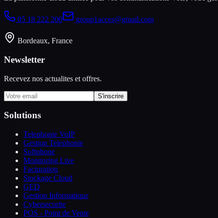
05 18 222 200
group1acces@gmail.com
Bordeaux, France
Newsletter
Recevez nos actualites et offres.
S'inscrire
Solutions
Telephonie VoIP
Gestion Telephonie
Softphone
Monitoring Live
Facturation
Stockage Cloud
GED
Gestion Informatique
Cybersecurite
POS - Point de Vente