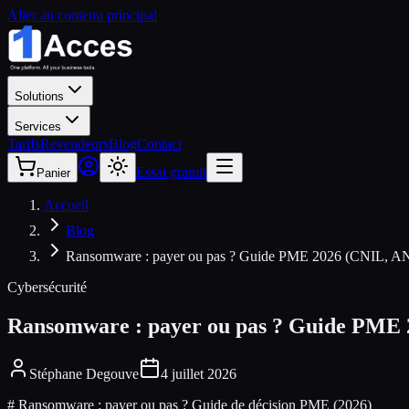
Aller au contenu principal
Solutions
Services
Tarifs
Revendeurs
Blog
Contact
Essai gratuit
Panier
Accueil
Blog
Ransomware : payer ou pas ? Guide PME 2026 (CNIL, AN
Cybersécurité
Ransomware : payer ou pas ? Guide PME 
Stéphane Degouve
4 juillet 2026
# Ransomware : payer ou pas ? Guide de décision PME (2026)