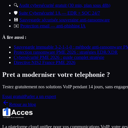
🔍
Audit cybersécurité gratuit (30 min, plan sous 48h)
🛡️
Suite Cybersécurité 1A — EDR + SOC 24/7
💾
Sauvegarde sécurisée souveraine anti-ransomware
✉️
Protection email — anti-phishing IA
À lire aussi :
Sauvegarde immuable 3-2-1-1-0 : méthode anti-ransomware 
Protection ransomware PME 2026 : stratégies EDR/XDR
Cybersécurité PME 2026 : guide complet stratégie
Directive NIS2 France PME 2026
Pret a moderniser votre telephonie ?
Testez gratuitement nos solutions VoIP pendant 14 jours, sans engage
Essai gratuit
Parler a un expert
Retour au blog
La plateforme cloud unifiee pour vos communications VoIP, votre gest