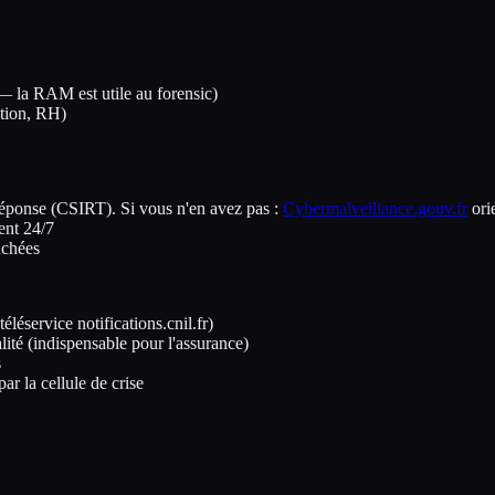
 — la RAM est utile au forensic)
ation, RH)
éponse (CSIRT). Si vous n'en avez pas :
Cybermalveillance.gouv.fr
ori
ent 24/7
uchées
léservice notifications.cnil.fr)
ité (indispensable pour l'assurance)
s
r la cellule de crise