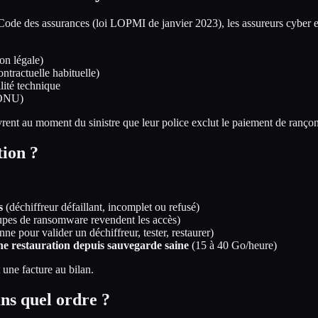
du Code des assurances (loi LOPMI de janvier 2023), les assureurs cybe
on légale)
ntractuelle habituelle)
lité technique
ONU)
 au moment du sinistre que leur police exclut le paiement de rançon, 
tion ?
s
(déchiffreur défaillant, incomplet ou refusé)
upes de ransomware revendent les accès)
e pour valider un déchiffreur, tester, restaurer)
ne restauration depuis sauvegarde saine
(15 à 40 Go/heure)
 une facture au bilan.
ns quel ordre ?