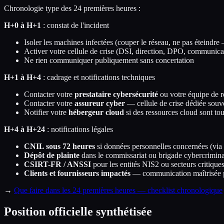
Chronologie type des 24 premières heures :
H+0 à H+1
: constat de l'incident
Isoler les machines infectées (couper le réseau, ne pas éteindre
Activer votre cellule de crise (DSI, direction, DPO, communic
Ne rien communiquer publiquement sans concertation
H+1 à H+4
: cadrage et notifications techniques
Contacter votre
prestataire cybersécurité
ou votre équipe de r
Contacter votre
assureur cyber
— cellule de crise dédiée souv
Notifier votre
hébergeur cloud
si des ressources cloud sont to
H+4 à H+24
: notifications légales
CNIL sous 72 heures
si données personnelles concernées (via té
Dépôt de plainte
dans le commissariat ou brigade cybercriminal
CSIRT-FR / ANSSI
pour les entités NIS2 ou secteurs critique
Clients et fournisseurs impactés
— communication maîtrisée pa
→
Que faire dans les 24 premières heures — checklist chronologique
Position officielle synthétisée