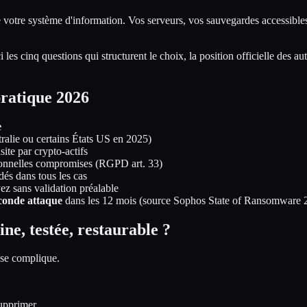
 votre système d'information. Vos serveurs, vos sauvegardes accessibl
les cinq questions qui structurent le choix, la position officielle des au
pratique 2026
e
ralie ou certains États US en 2025)
site par crypto-actifs
sonnelles compromises (RGPD art. 33)
s dans tous les cas
z sans validation préalable
econde attaque
dans les 12 mois (source Sophos State of Ransomware 
e, testée, restaurable ?
t se complique.
supprimer