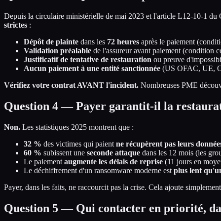
Depuis la circulaire ministérielle de mai 2023 et l'article L12-10-1 
strictes
:
Dépôt de plainte
dans les
72 heures
après le paiement (conditi
Validation préalable
de l'assureur avant paiement (condition co
Justificatif de tentative de restauration
ou preuve d'impossibi
Aucun paiement à une entité sanctionnée
(US OFAC, UE, 
Vérifiez votre contrat AVANT l'incident.
Nombreuses PME découvrent
Question 4 — Payer garantit-il la restaura
Non.
Les statistiques 2025 montrent que :
32 %
des victimes qui paient
ne récupèrent pas leurs donnée
60 %
subissent une
seconde attaque
dans les 12 mois (les gro
Le paiement
augmente les délais de reprise
(11 jours en moyenn
Le déchiffrement d'un ransomware moderne est
plus lent qu'u
Payer, dans les faits, ne raccourcit pas la crise. Cela ajoute simplement
Question 5 — Qui contacter en priorité, da