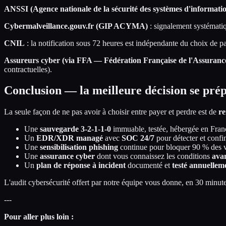
ANSSI (Agence nationale de la sécurité des systèmes d'informati
Cybermalveillance.gouv.fr (GIP ACYMA)
: signalement systématiqu
CNIL
: la notification sous 72 heures est indépendante du choix de p
Assureurs cyber (via FFA — Fédération Française de l'Assuranc
contractuelles).
Conclusion — la meilleure décision se prép
La seule façon de ne pas avoir à choisir entre payer et perdre est de
re
Une
sauvegarde 3-2-1-1-0
immuable, testée, hébergée en Fran
Un
EDR/XDR managé
avec
SOC 24/7
pour détecter et confi
Une
sensibilisation phishing
continue pour bloquer 90 % des v
Une
assurance cyber
dont vous connaissez les conditions
ava
Un
plan de réponse à incident
documenté et
testé annuellem
L'audit cybersécurité offert par notre équipe vous donne, en 30 minute
---
Pour aller plus loin :