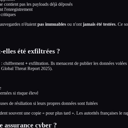
ne contient pas les payloads déjà déposés
nt l'enregistrement
critiques
auvegardes n'étaient
pas immuables
ou n'ont
jamais été testées
. Ce so
lles été exfiltrées ?
: chiffrement
+
exfiltration. Ils menacent de publier les données volées s
 Global Threat Report 2025).
e
ernées si risque élevé
ses de résiliation si leurs propres données sont fuitées
gardent souvent une copie « pour plus tard ». Les autorités françaises le 
re assurance cyber ?