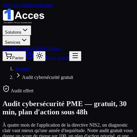
Aller au contenu principal
Solutions
Services
Tarifs
Revendeurs
Blog
Contact
Essai gratuit
Panier
Accueil
Audit cybersécurité gratuit
Audit offert
Audit cybersécurité PME —
gratuit, 30
min, plan d'action sous 48h
À quatre mois de l'application de la directive NIS2, un diagnostic
clair vaut mieux qu'une année d'inquiétude. Notre audit gratuit vous
donne un score de risque sur 100, un plan d'action priorisé, et une