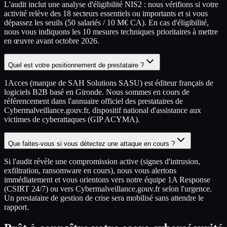
L'audit inclut une analyse d'éligibilité NIS2 : nous vérifions si votre
activité relève des 18 secteurs essentiels ou importants et si vous
dépassez les seuils (50 salariés / 10 M€ CA). En cas d'éligibilité,
nous vous indiquons les 10 mesures techniques prioritaires à mettre
en œuvre avant octobre 2026.
Quel est votre positionnement de prestataire ?
1Acces (marque de SAH Solutions SASU) est éditeur français de
logiciels B2B basé en Gironde. Nous sommes en cours de
référencement dans l'annuaire officiel des prestataires de
Cybermalveillance.gouv.fr, dispositif national d'assistance aux
victimes de cyberattaques (GIP ACYMA).
Que faites-vous si vous détectez une attaque en cours ?
Si l'audit révèle une compromission active (signes d'intrusion,
exfiltration, ransomware en cours), nous vous alertons
immédiatement et vous orientons vers notre équipe 1A Response
(CSIRT 24/7) ou vers Cybermalveillance.gouv.fr selon l'urgence.
Un prestataire de gestion de crise sera mobilisé sans attendre le
rapport.