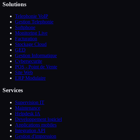
Solutions
Telephonie VoIP
Gestion Telephonie
Softphone
Monitoring Live
Facturation
Stockage Cloud
GED
Gestion Informatique
Cybersecurite
POS - Point de Vente
Site Web
ERP Modulaire
Services
Supervision IT
Maintenance
Helpdesk IA
Developpement logiciel
Applications mobiles
Integration API
Gestion d'impression