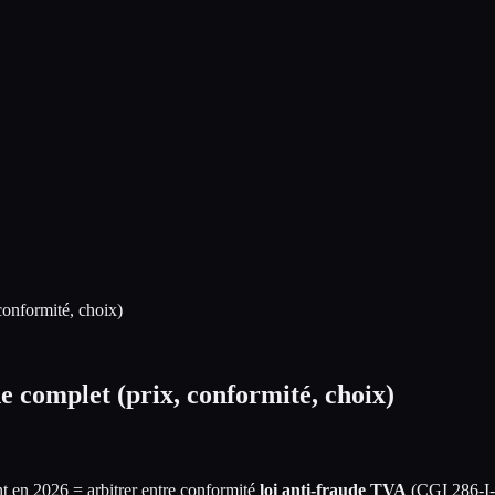
conformité, choix)
e complet (prix, conformité, choix)
nt en 2026 = arbitrer entre conformité
loi anti-fraude TVA
(CGI 286-I-3