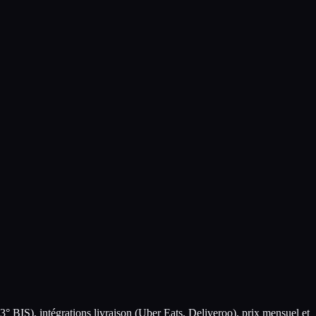
° BIS), intégrations livraison (Uber Eats, Deliveroo), prix mensuel et