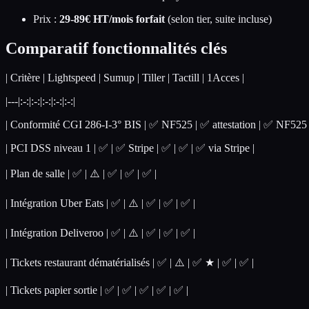
Prix :
29-89€ HT/mois forfait
(selon tier, suite incluse)
Comparatif fonctionnalités clés
| Critère | Lightspeed | Sumup | Tiller | Tactill | 1Acces |
|---|:-:|:-:|:-:|:-:|:-:|
| Conformité CGI 286-I-3° BIS | ✅ NF525 | ✅ attestation | ✅ NF525 | ✅
| PCI DSS niveau 1 | ✅ | ✅ Stripe | ✅ | ✅ | ✅ via Stripe |
| Plan de salle | ✅ | ⚠️ | ✅ | ✅ | ✅ |
| Intégration Uber Eats | ✅ | ⚠️ | ✅ | ✅ | ✅ |
| Intégration Deliveroo | ✅ | ⚠️ | ✅ | ✅ | ✅ |
| Tickets restaurant dématérialisés | ✅ | ⚠️ | ✅ ★ | ✅ | ✅ |
| Tickets papier sortie | ✅ | ✅ | ✅ | ✅ | ✅ |