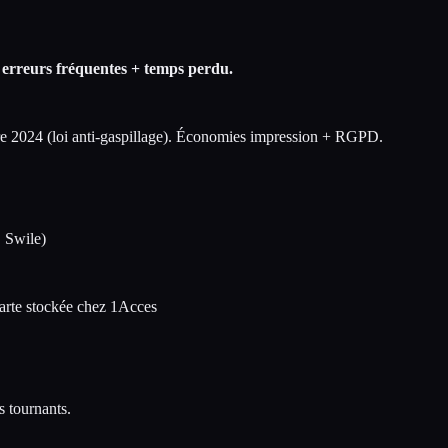
 erreurs fréquentes + temps perdu.
ire 2024 (loi anti-gaspillage). Économies impression + RGPD.
, Swile)
rte stockée chez 1Acces
s tournants.