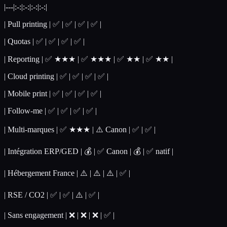
|---|:-:|:-:|:-:|:-:|
| Pull printing | ✅ | ✅ | ✅ | ✅ |
| Quotas | ✅ | ✅ | ✅ | ✅ |
| Reporting | ✅ ★★★ | ✅ ★★★ | ✅ ★★ | ✅ ★★ |
| Cloud printing | ✅ | ✅ | ✅ | ✅ |
| Mobile print | ✅ | ✅ | ✅ | ✅ |
| Follow-me | ✅ | ✅ | ✅ | ✅ |
| Multi-marques | ✅ ★★★ | ⚠️ Canon | ✅ | ✅ |
| Intégration ERP/GED | 💰 | ✅ Canon | 💰 | ✅ natif |
| Hébergement France | ⚠️ | ⚠️ | ⚠️ | ✅ |
| RSE / CO2 | ✅ | ✅ | ⚠️ | ✅ |
| Sans engagement | ❌ | ❌ | ❌ | ✅ |