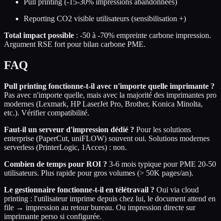
Pull printing (-15-30% impressions abandonnées)
Reporting CO2 visible utilisateurs (sensibilisation +)
Total impact possible
: -50 à -70% empreinte carbone impression.
Argument RSE fort pour bilan carbone PME.
FAQ
Pull printing fonctionne-t-il avec n'importe quelle imprimante ?
Pas avec n'importe quelle, mais avec la majorité des imprimantes pro
modernes (Lexmark, HP LaserJet Pro, Brother, Konica Minolta,
etc.). Vérifier compatibilité.
Faut-il un serveur d'impression dédié ?
Pour les solutions
enterprise (PaperCut, uniFLOW) souvent oui. Solutions modernes
serverless (PrinterLogic, 1Acces) : non.
Combien de temps pour ROI ?
3-6 mois typique pour PME 20-50
utilisateurs. Plus rapide pour gros volumes (> 50K pages/an).
Le gestionnaire fonctionne-t-il en télétravail ?
Oui via cloud
printing : l'utilisateur imprime depuis chez lui, le document attend en
file → impression au retour bureau. Ou impression directe sur
imprimante perso si configurée.