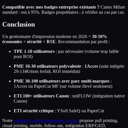
Compatible avec mes badges entreprise existants ?
Cartes Mifare
standard : oui à 95%. Badges propriétaires : à vérifier au cas par cas.
Conclusion
Un gestionnaire d'impression moderne en 2026 =
30-50%
économies
+
sécurité
+
RSE
. Recommandation par profil :
TPE 1-10 utilisateurs
: pas nécessaire (volume trop faible
pour ROI)
PME 10-30 utilisateurs polyvalente
:
1Acces
(suite intégrée
29-134€/mois forfait, ROI immédiat)
PME 30-100 utilisateurs avec parc multi-marques
:
1Acces ou PaperCut MF (sur volume élevé seulement)
ETI 100+ utilisateurs Canon
: uniFLOW (intégration native
Canon)
ETI sécurité critique
: YSoft SafeQ ou PaperCut
Notre
solution Gestion impression 1Acces
propose pull printing,
cloud printing, mobile, follow-me, intégration ERP/GED,