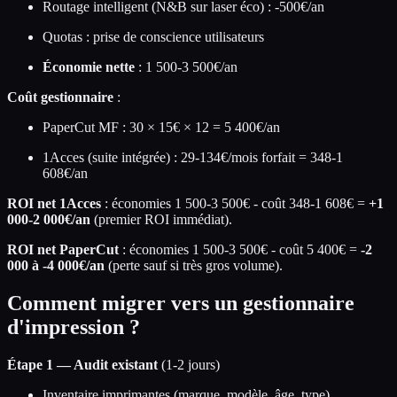
Routage intelligent (N&B sur laser éco) : -500€/an
Quotas : prise de conscience utilisateurs
Économie nette
: 1 500-3 500€/an
Coût gestionnaire
:
PaperCut MF : 30 × 15€ × 12 = 5 400€/an
1Acces (suite intégrée) : 29-134€/mois forfait = 348-1
608€/an
ROI net 1Acces
: économies 1 500-3 500€ - coût 348-1 608€ =
+1
000-2 000€/an
(premier ROI immédiat).
ROI net PaperCut
: économies 1 500-3 500€ - coût 5 400€ =
-2
000 à -4 000€/an
(perte sauf si très gros volume).
Comment migrer vers un gestionnaire
d'impression ?
Étape 1 — Audit existant
(1-2 jours)
Inventaire imprimantes (marque, modèle, âge, type)