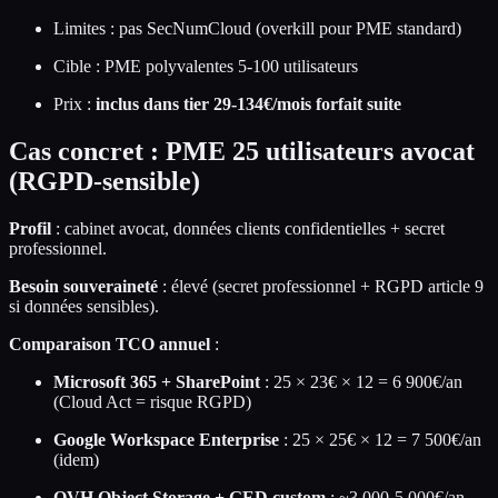
Limites : pas SecNumCloud (overkill pour PME standard)
Cible : PME polyvalentes 5-100 utilisateurs
Prix :
inclus dans tier 29-134€/mois forfait suite
Cas concret : PME 25 utilisateurs avocat
(RGPD-sensible)
Profil
: cabinet avocat, données clients confidentielles + secret
professionnel.
Besoin souveraineté
: élevé (secret professionnel + RGPD article 9
si données sensibles).
Comparaison TCO annuel
:
Microsoft 365 + SharePoint
: 25 × 23€ × 12 = 6 900€/an
(Cloud Act = risque RGPD)
Google Workspace Enterprise
: 25 × 25€ × 12 = 7 500€/an
(idem)
OVH Object Storage + GED custom
: ~3 000-5 000€/an