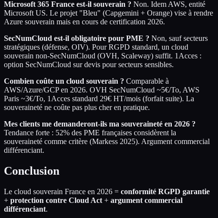
Microsoft 365 France est-il souverain ?
Non. Idem AWS, entité
Microsoft US. Le projet "Bleu" (Capgemini + Orange) vise à rendre
Azure souverain mais en cours de certification 2026.
SecNumCloud est-il obligatoire pour PME ?
Non, sauf secteurs
stratégiques (défense, OIV). Pour RGPD standard, un cloud
souverain non-SecNumCloud (OVH, Scaleway) suffit. 1Acces :
option SecNumCloud sur devis pour secteurs sensibles.
Combien coûte un cloud souverain ?
Comparable à
AWS/Azure/GCP en 2026. OVH SecNumCloud ~5€/To, AWS
Paris ~3€/To, 1Acces standard 29€ HT/mois (forfait suite). La
souveraineté ne coûte pas plus cher en pratique.
Mes clients me demanderont-ils ma souveraineté en 2026 ?
Tendance forte : 52% des PME françaises considèrent la
souveraineté comme critère (Markess 2025). Argument commercial
différenciant.
Conclusion
Le cloud souverain France en 2026 =
conformité RGPD garantie
+
protection contre Cloud Act
+
argument commercial
différenciant
.