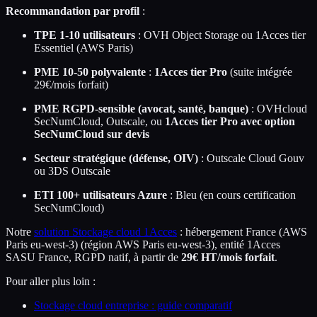
Recommandation par profil
:
TPE 1-10 utilisateurs
: OVH Object Storage ou 1Acces tier
Essentiel (AWS Paris)
PME 10-50 polyvalente
:
1Acces tier Pro
(suite intégrée
29€/mois forfait)
PME RGPD-sensible (avocat, santé, banque)
: OVHcloud
SecNumCloud, Outscale, ou
1Acces tier Pro avec option
SecNumCloud sur devis
Secteur stratégique (défense, OIV)
: Outscale Cloud Gouv
ou 3DS Outscale
ETI 100+ utilisateurs Azure
: Bleu (en cours certification
SecNumCloud)
Notre
solution Stockage cloud 1Acces
: hébergement France (AWS
Paris eu-west-3) (région AWS Paris eu-west-3), entité 1Acces
SASU France, RGPD natif, à partir de
29€ HT/mois forfait
.
Pour aller plus loin :
Stockage cloud entreprise : guide comparatif