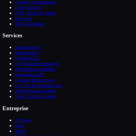
Gestion Informatique
Cybersecurite
POS - Point de Vente
Site Web
ERP Modulaire
Services
Supervision IT
Maintenance
Helpdesk IA
Developpement logiciel
Applications mobiles
Integration API
Gestion d'impression
DevOps & Infrastructure
Audit Reseau Gratuit
Print Collector Agent
Entreprise
A propos
Blog
Tarifs