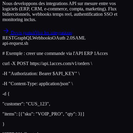
Nous developpons des integrations API sur mesure entre vos
logiciels (ERP, CRM, e-commerce, compta, marketing). Flux
bidirectionnels, webhooks temps reel, authentification SSO et
monitoring inclus.
Devis gratuit
Voir les integrations
REST
GraphQL
Webhooks
OAuth 2.0
SAML
api-request.sh
# Exemple : creer une commande via l'API ERP 1Acces
curl -X POST
https://api.1acces.com/v1/orders
\
-H
"Authorization: Bearer $API_KEY"
\
-H
"Content-Type: application/json"
\
-d
{
"customer": "CUS_123",
"items": [{"sku": "VOIP_PRO", "qty": 3}]
}