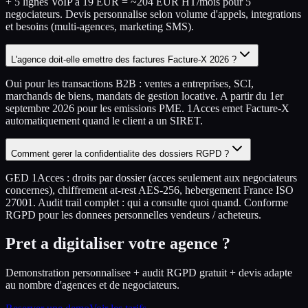
+ 5 lignes VoIP a 19 EUR = ~204 EUR HT/mois pour 5
negociateurs. Devis personnalise selon volume d'appels, integrations
et besoins (multi-agences, marketing SMS).
L'agence doit-elle emettre des factures Facture-X 2026 ?
Oui pour les transactions B2B : ventes a entreprises, SCI,
marchands de biens, mandats de gestion locative. A partir du 1er
septembre 2026 pour les emissions PME. 1Acces emet Facture-X
automatiquement quand le client a un SIRET.
Comment gerer la confidentialite des dossiers RGPD ?
GED 1Acces : droits par dossier (acces seulement aux negociateurs
concernes), chiffrement at-rest AES-256, hebergement France ISO
27001. Audit trail complet : qui a consulte quoi quand. Conforme
RGPD pour les donnees personnelles vendeurs / acheteurs.
Pret a digitaliser votre agence ?
Demonstration personnalisee + audit RGPD gratuit + devis adapte
au nombre d'agences et de negociateurs.