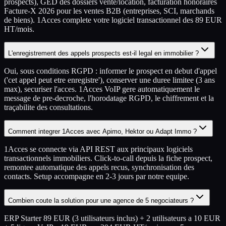
prospects), GED des dossiers vente/location, facturation honoraires
Facture-X 2026 pour les ventes B2B (entreprises, SCI, marchands
de biens). 1Acces complete votre logiciel transactionnel des 89 EUR
HT/mois.
L'enregistrement des appels prospects est-il legal en immobilier ?
Oui, sous conditions RGPD : informer le prospect en debut d'appel
('cet appel peut etre enregistre'), conserver une duree limitee (3 ans
max), securiser l'acces. 1Acces VoIP gere automatiquement le
message de pre-decroche, l'horodatage RGPD, le chiffrement et la
traçabilite des consultations.
Comment integrer 1Acces avec Apimo, Hektor ou Adapt Immo ?
1Acces se connecte via API REST aux principaux logiciels
transactionnels immobiliers. Click-to-call depuis la fiche prospect,
remontee automatique des appels recus, synchronisation des
contacts. Setup accompagne en 2-3 jours par notre equipe.
Combien coute la solution pour une agence de 5 negociateurs ?
ERP Starter 89 EUR (3 utilisateurs inclus) + 2 utilisateurs a 10 EUR