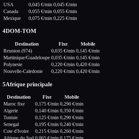
USA
0,045
€/min
0,045
€/min
Canada
0,055
€/min
0,055
€/min
Mexique
0,075
€/min
0,225
€/min
4
DOM-TOM
Destination
Fixe
Mobile
Reunion (974)
0,035
€/min
0,145
€/min
Martinique/Guadeloupe
0,035
€/min
0,145
€/min
Polynesie
0,220
€/min
0,420
€/min
Nouvelle-Caledonie
0,220
€/min
0,420
€/min
5
Afrique principale
Destination
Fixe
Mobile
Maroc fixe
0,175
€/min
0,290
€/min
Algerie
0,140
€/min
0,350
€/min
Tunisie
0,125
€/min
0,290
€/min
Senegal
0,195
€/min
0,240
€/min
Cote d'Ivoire
0,215
€/min
0,260
€/min
Afrique du Sud
0,065
€/min
0,175
€/min