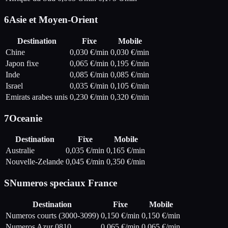
6
Asie et Moyen-Orient
Destination
Fixe
Mobile
Chine
0,030
€/min
0,030
€/min
Japon fixe
0,065
€/min
0,195
€/min
Inde
0,085
€/min
0,085
€/min
Israel
0,035
€/min
0,105
€/min
Emirats arabes unis
0,230
€/min
0,320
€/min
7
Oceanie
Destination
Fixe
Mobile
Australie
0,035
€/min
0,165
€/min
Nouvelle-Zelande
0,045
€/min
0,350
€/min
S
Numeros speciaux France
Destination
Fixe
Mobile
Numeros courts (3000-3099)
0,150
€/min
0,150
€/min
Numeros Azur 0810
0,065
€/min
0,065
€/min