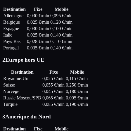
Destination
Fixe
Mobile
Allemagne
0,030
€/min
0,095
€/min
Belgique
0,025
€/min
0,120
€/min
Espagne
0,030
€/min
0,100
€/min
Italie
0,025
€/min
0,140
€/min
Pays-Bas
0,028
€/min
0,110
€/min
Portugal
0,035
€/min
0,140
€/min
2
Europe hors UE
Destination
Fixe
Mobile
Royaume-Uni
0,025
€/min
0,115
€/min
Suisse
0,055
€/min
0,250
€/min
Norvege
0,045
€/min
0,180
€/min
Russie Moscou/SPB
0,065
€/min
0,095
€/min
Turquie
0,085
€/min
0,190
€/min
3
Amerique du Nord
Destination
Fixe
Mobile