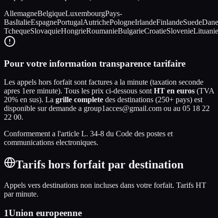
Allemagne
Belgique
Luxembourg
Pays-
Bas
Italie
Espagne
Portugal
Autriche
Pologne
Irlande
Finlande
Suede
Dane
Tcheque
Slovaquie
Hongrie
Roumanie
Bulgarie
Croatie
Slovenie
Lituani
Pour votre information transparence tarifaire
Les appels hors forfait sont factures a la minute (taxation seconde
apres 1ere minute). Tous les prix ci-dessous sont
HT en euros
(TVA
20% en sus). La
grille complete
des destinations (250+ pays) est
disponible sur demande a group1acces@gmail.com ou au 05 18 22
22 00.
Conformement a l'article L. 34-8 du Code des postes et
communications electroniques.
Tarifs hors forfait par destination
Appels vers destinations non incluses dans votre forfait. Tarifs
HT
par minute.
1
Union europeenne