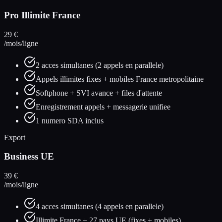
Pro Illimite France
29
€
/mois/ligne
2 acces simultanes (2 appels en parallele)
Appels illimites fixes + mobiles France metropolitaine
Softphone + SVI avance + files d'attente
Enregistrement appels + messagerie unifiee
1 numero SDA inclus
Export
Business UE
39
€
/mois/ligne
4 acces simultanes (4 appels en parallele)
Illimite France + 27 pays UE (fixes + mobiles)