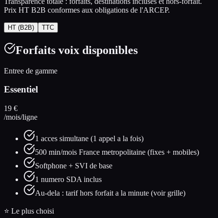
Transparence totale : forfaits, destinations incluses et hors-forfait.
Prix HT B2B conformes aux obligations de l'ARCEP.
HT (B2B)
TTC
Forfaits voix disponibles
Entree de gamme
Essentiel
19
€
/mois/ligne
1 acces simultane (1 appel a la fois)
500 min/mois France metropolitaine (fixes + mobiles)
Softphone + SVI de base
1 numero SDA inclus
Au-dela : tarif hors forfait a la minute (voir grille)
⭐ Le plus choisi