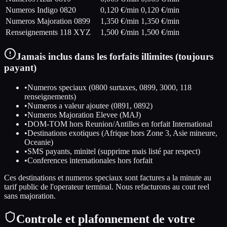
Numeros Indigo 0820
0,120
€/min
0,120
€/min
Numeros Majoration 0899
1,350
€/min
1,350
€/min
Renseignements 118 XYZ
1,500
€/min
1,500
€/min
Jamais inclus dans les forfaits illimites (toujours
payant)
•
Numeros speciaux (0800 surtaxes, 0899, 3000, 118
renseignements)
•
Numeros a valeur ajoutee (0891, 0892)
•
Numeros Majoration Elevee (MAJ)
•
DOM-TOM hors Reunion/Antilles en forfait International
•
Destinations exotiques (Afrique hors Zone 3, Asie mineure,
Oceanie)
•
SMS payants, minitel (supprime mais listé par respect)
•
Conferences internationales hors forfait
Ces destinations et numeros speciaux sont factures a la minute au
tarif public de l'operateur terminal. Nous refacturons au cout reel
sans majoration.
Controle et plafonnement de votre